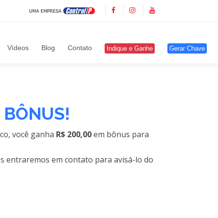
Vídeos
Blog
Contato
Indique e Ganhe
Gerar Chave
 BÔNUS!
sco, você ganha
R$ 200,00
em bônus para
nós entraremos em contato para avisá-lo do